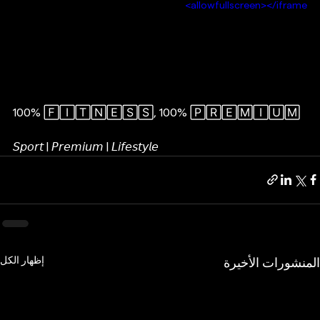
allowfullscreen></iframe>
100% 🄵🄸🅃🄽🄴🅂🅂, 100% 🄿🅁🄴🄼🄸🅄🄼
𝘚𝘱𝘰𝘳𝘵 | 𝘗𝘳𝘦𝘮𝘪𝘶𝘮 | 𝘓𝘪𝘧𝘦𝘴𝘵𝘺𝘭𝘦
إظهار الكل
المنشورات الأخيرة