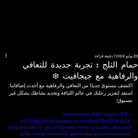
22 يوليو 2024
1 دقيقة قراءة
حمام الثلج : تجربة جديدة للتعافي
والرفاهية مع جيجافيت ❄️
اكتشف مستوىً جديدًا من التعافي والرفاهية مع أحدث إضافاتنا. 
استعد لتعزيز رحلتك في عالم اللياقة وتجديد نشاطك بشكل غير 
مسبوق!
<iframe width="560" height="315" 
src="https://www.youtube.com/embed/6jo22CgAQZ4" 
frameborder="0" allow="accelerometer; autoplay; clipboard-
write; encrypted-media; gyroscope; picture-in-picture" 